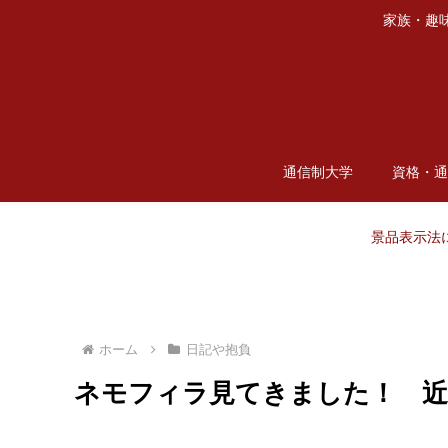
家族・趣
通信制大学
資格・
景品表示法
ホーム
日記や抱負
ネモフィラ見てきました！ 近