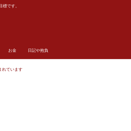
目標です。
お金
日記や抱負
まれています