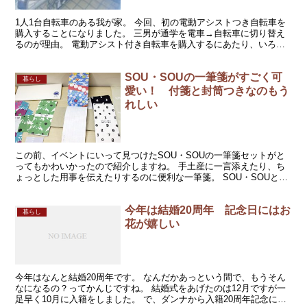
1人1台自転車のある我が家。 今回、初の電動アシストつき自転車を
購入することになりました。 三男が通学を電車→自転車に切り替え
るのが理由。 電動アシスト付き自転車を購入するにあたり、いろい
ろ悩んだ点をまとめました。 自転車屋さんでアレコレ聞...
SOU・SOUの一筆箋がすごく可
暮らし
愛い！ 付箋と封筒つきなのもう
れしい
この前、イベントにいって見つけたSOU・SOUの一筆箋セットがと
ってもかわいかったので紹介しますね。 手土産に一言添えたり、ち
ょっとした用事を伝えたりするのに便利な一筆箋。 SOU・SOUとベ
ルメゾンのマンスリークラブのオリジナルコラボで、...
今年は結婚20周年 記念日にはお
暮らし
花が嬉しい
今年はなんと結婚20周年です。 なんだかあっという間で、もうそん
なになるの？ってかんじですね。 結婚式をあげたのは12月ですが一
足早く10月に入籍をしました。 で、ダンナから入籍20周年記念にお