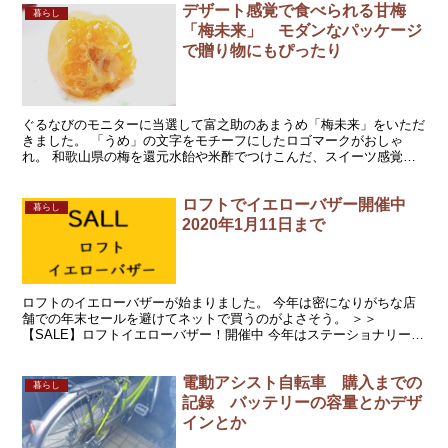
デザート感覚で食べられる甘梅
暮らし
「梅未来」 モダンなパッケージ
で贈り物にもぴったり
ぐるなびのモニターに当選して富之助のあまうめ「梅未来」をいただ
きました。 「うめ」の文字をモチーフにしたロゴマークがおしゃ
れ。 和歌山県の梅を還元水飴や米酢でつけこんだ、スイーツ感覚の
梅。 あまずっぱい味と、とろりととろける果肉がとってもお...
ロフトでイエローバザー開催中
暮らし
2020年1月11日まで
ロフトのイエローバザーが始まりました。 今年は密になりがちな店
舗での年末セールを避けてネットで買うのがよさそう。 ＞＞
【SALE】ロフトイエローバザー！開催中 今年はステーショナリーが
少なくて残念。 ハッピーバックには文具系が色々あるので、...
電動アシスト自転車 購入までの
暮らし
記録 バッテリーの容量とかデザ
インとか