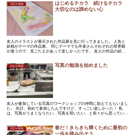
はじめるチカラ 続けるチカラ
日記や抱負
大切なのは諦めない心
友人のイラストが展示された作品展を見に行ってきました。 人魚と
妖精がテーマの作品展。 同じテーマでも作者さんそれぞれの世界観
が違うので、見ごたえがあって楽しかったです。 友人の作品の紹介
＊会場内での撮影は開催者の許可を得ています。また作品...
写真の勉強を始めました
日記や抱負
友人が参加している写真のワークショップの仲間に加えてもらいまし
た。 先日、初めて参加したんですけど、すっごい楽しかった！ 私
は、写真がうまくなりたい、写真を習いたい、と前々から思っていた
んだけど、いわゆるコンデジといわれるコンパクトサイズの...
春だ！きらきら輝くために最初の
日記や抱負
一歩を踏み出そう