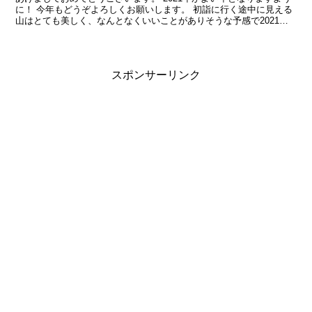
に！ 今年もどうぞよろしくお願いします。 初詣に行く途中に見える
山はとても美しく、なんとなくいいことがありそうな予感で2021年
がスタートしました。 去年から続くコロナ禍で不...
スポンサーリンク