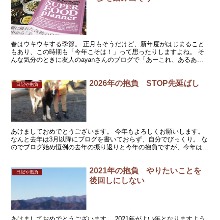
春はウキウキする季節。 正月もそうだけど、新年度がはじまること
もあり、この時期も「今年こそは！」って思ったりしますよね。 そ
んな気分のときに友人のayanさんのブログで「あーこれ、あるあ
る」って思える記事を読みました。 あの人がきらきら眩し...
2026年の抱負 STOP先延ばし
日記や抱負
あけましておめでとうございます。 今年もよろしくお願いします。
なんと去年は3月以降にブログを書いておらず、自分でびっくり。 な
のでブログ始め恒例の去年の振り返りと今年の抱負ですが、今年は忘
備録もかねて去年の振り返りを少し長めに書きました。...
2021年の抱負 やりたいことを
日記や抱負
後回しにしない
あけましておめでとうございます。 2021年がよい年となりますよう