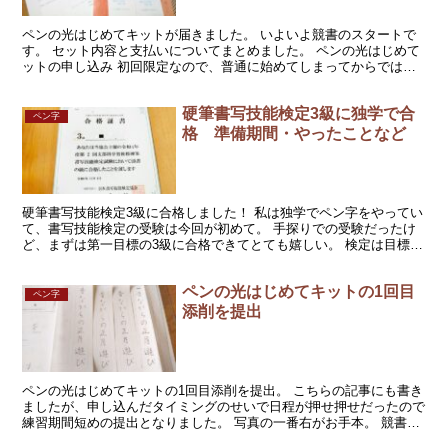
ペンの光はじめてキットが届きました。 いよいよ競書のスタートで
す。 セット内容と支払いについてまとめました。 ペンの光はじめて
ットの申し込み 初回限定なので、普通に始めてしまってからでは申
し込めません。 公式サイトはここ ↓ ペンの光はじめ...
硬筆書写技能検定3級に独学で合
ペン字
格 準備期間・やったことなど
硬筆書写技能検定3級に合格しました！ 私は独学でペン字をやってい
て、書写技能検定の受験は今回が初めて。 手探りでの受験だったけ
ど、まずは第一目標の3級に合格できてとても嬉しい。 検定は目標に
もなるし、自分の文字のレベルの確認にもなるので今後...
ペンの光はじめてキットの1回目
ペン字
添削を提出
ペンの光はじめてキットの1回目添削を提出。 こちらの記事にも書き
ましたが、申し込んだタイミングのせいで日程が押せ押せだったので
練習期間短めの提出となりました。 写真の一番右がお手本。 競書用
紙に3枚書き、真ん中のやつを提出しました。 競書用...