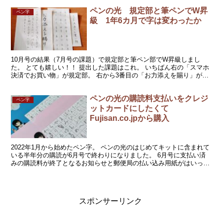
ペンの光 規定部と筆ペンでW昇
ペン字
級 1年6カ月で字は変わったか
10月号の結果（7月号の課題）で規定部と筆ペン部でW昇級しまし
た。 とても嬉しい！！ 提出した課題はこれ。 いちばん右の「スマホ
決済でお買い物」が規定部。 右から3番目の「お力添えを賜り」が筆
ペン部。 規定部は4級→3級、筆ペン部は8級→７...
ペンの光の購読料支払いをクレジ
ペン字
ットカードにしたくて
Fujisan.co.jpから購入
2022年1月から始めたペン字。 ペンの光のはじめてキットに含まれて
いる半年分の購読が6月号で終わりになりました。 6月号に支払い済
みの購読料が終了となるお知らせと郵便局の払い込み用紙がはいって
きました。 ペンの光は続けることに決めたけど、...
スポンサーリンク