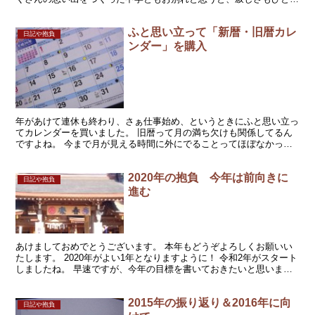
おでした。 第一希望の高校に合格し、三男は晴れやかな...
ふと思い立って「新暦・旧暦カレ
日記や抱負
ンダー」を購入
年があけて連休も終わり、さぁ仕事始め、というときにふと思い立っ
てカレンダーを買いました。 旧暦って月の満ち欠けも関係してるん
ですよね。 今まで月が見える時間に外にでることってほぼなかった
んだけど、会社勤めを始めてから、ちょうど冬で退社時はも...
2020年の抱負 今年は前向きに
日記や抱負
進む
あけましておめでとうございます。 本年もどうぞよろしくお願いい
たします。 2020年がよい1年となりますように！ 令和2年がスタート
しましたね。 早速ですが、今年の目標を書いておきたいと思いま
す。 ブログに書くと不思議叶う率が高いんですよ。...
2015年の振り返り＆2016年に向
日記や抱負