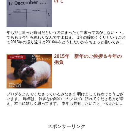
けて
年も押し迫った晦日だというのにまったく年末って気がしない・・。
でももう今年も終わりなんですよねぇ。 1年の締めくくりということ
で2015年の振り返りと2016年をどうしたいかをちょっと書いてみま
す。 2015年は新たなスタートが多かった年...
2015年 新年のご挨拶＆今年の
日記や抱負
抱負
ブログをよんでくださっているみなさま 明けましておめでとうござ
います。 昨年は、雑多な内容のこのブログに訪れてくださる方が増
え、本当に嬉しく思ってます。 本年も共有したいこと、伝えたいこ
とを書いていきますので、どうぞよろしくお願いします。 ...
スポンサーリンク