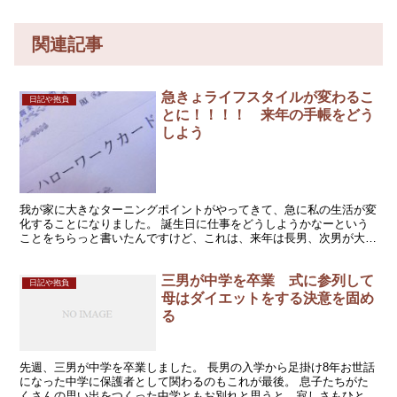
関連記事
急きょライフスタイルが変わるこ
日記や抱負
とに！！！！ 来年の手帳をどう
しよう
我が家に大きなターニングポイントがやってきて、急に私の生活が変
化することになりました。 誕生日に仕事をどうしようかなーという
ことをちらっと書いたんですけど、これは、来年は長男、次男が大学
受験と高校受験で、これから色々とお金がかかるから何か収...
三男が中学を卒業 式に参列して
日記や抱負
母はダイエットをする決意を固め
る
先週、三男が中学を卒業しました。 長男の入学から足掛け8年お世話
になった中学に保護者として関わるのもこれが最後。 息子たちがた
くさんの思い出をつくった中学ともお別れと思うと、寂しさもひとし