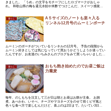
きました。 「うめ」の文字をモチーフにしたロゴマークがおしゃ
れ。 和歌山県の梅を還元水飴や米酢でつけこんだ、スイーツ感覚の
梅。 あまずっぱい味と、とろりととろける果肉がとってもお...
A５サイズのノートも楽々入る
暮らし
リンネル12月号のムーミンポーチ
ムーミンのポーチがついているリンネルの12月号。 予告の段階から
ムーミン好きとしては気になっていて買おうかどうしようか迷ってい
たんですが、お友達のいちみさんのブログをみて買っちゃいました。
記事はこちら→ムーミンポーチ4個がついた豪華付録！...
おもち飽き始めたのでお昼ご飯は
暮らし
力蕎麦
毎年、のしもちを注文して三が日は朝とお昼はお餅が主食。 お雑
煮、あべかわ、いそべ、チーズやマヨネーズをのせて焼くピザ風と
色々な食べ方で楽しむんだけど、喜ぶのは2日まで。たいてい3日目
には飽きてくるんですよね。息子たちが。 「えー、また餅とお...