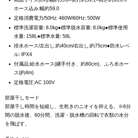
ホース込み:幅約59.0
定格消費電力/50Hz: 460W/60Hz: 500W
標準洗濯容量: 8.0kg●標準脱水容量: 8.0kg●標準使用
水量: 158L●標準水量: 58L
排水ホース/左出し:約40cm/右出し:約75cm●防水レベ
ル: IPX4
付属品:給水ホース(継手付き、約80cm)、ふろ水ホー
ス(約4m)
定格電圧:AC 100V
部屋干しモード
部屋干し時間を短縮し、生乾きのニオイを抑える。※6分
間の脱水後、60分間、洗濯・脱水槽の回転で衣類の水分
を飛ばす。