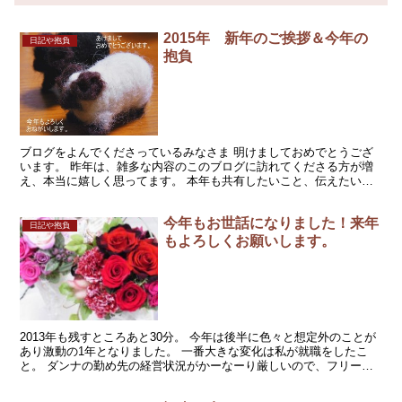
2015年 新年のご挨拶＆今年の
日記や抱負
抱負
ブログをよんでくださっているみなさま 明けましておめでとうござ
います。 昨年は、雑多な内容のこのブログに訪れてくださる方が増
え、本当に嬉しく思ってます。 本年も共有したいこと、伝えたいこ
とを書いていきますので、どうぞよろしくお願いします。 ...
今年もお世話になりました！来年
日記や抱負
もよろしくお願いします。
2013年も残すところあと30分。 今年は後半に色々と想定外のことが
あり激動の1年となりました。 一番大きな変化は私が就職をしたこ
と。 ダンナの勤め先の経営状況がかーなーり厳しいので、フリーラ
ンスから固定給が得られる仕事に変わりました。 1...