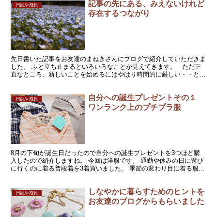
記事の先にある、みえないけれど
日記や抱負
存在するつながり
先日書いた記事をお友達のまねきさんにブログで紹介していただきま
した。 ふと立ち止まるといろいろなことが見えてきます。 ただ正
直なところ、新しいことを始めるにはやはり時間的に厳しい・・とも
思います。 どれもが中途半端になりそうで・・。 そ...
自分への誕生プレゼントその１
日記や抱負
ワンランク上のプチプラ服
8月の下旬が誕生日だったので自分への誕生プレゼントを3つほど購
入したので紹介しますね。 今回は洋服です。 通勤や休みの日に遊び
に行くのに着る普段着を3着買いました。 季節の変わり目に着る服が
あまりないので、寒くなるまでの間に着るかんじの服を...
しなやかに暮らすためのヒントを
日記や抱負
お友達のブログからもらいました