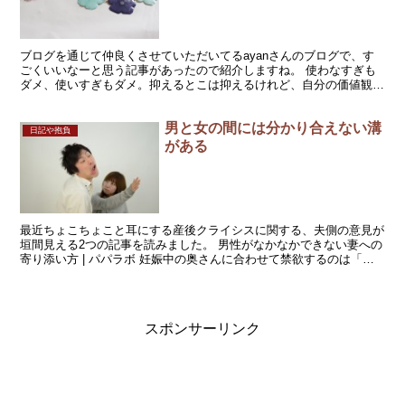
ブログを通じて仲良くさせていただいてるayanさんのブログで、す
ごくいいなーと思う記事があったので紹介しますね。 使わなすぎも
ダメ、使いすぎもダメ。抑えるとこは抑えるけれど、自分の価値観の
許すモノにはちゃんとお金を使うこと。支出を減らすだけ...
男と女の間には分かり合えない溝
日記や抱負
がある
最近ちょこちょこと耳にする産後クライシスに関する、夫側の意見が
垣間見える2つの記事を読みました。 男性がなかなかできない妻への
寄り添い方 | パパラボ 妊娠中の奥さんに合わせて禁欲するのは「不
幸の共有」にしかならない気がするって話…どうせ夫...
スポンサーリンク