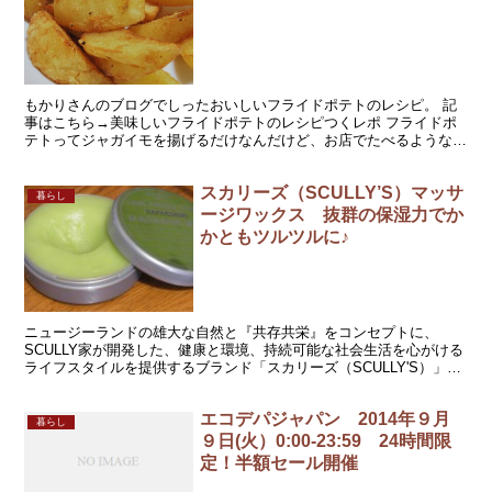
もかりさんのブログでしったおいしいフライドポテトのレシピ。 記
事はこちら→美味しいフライドポテトのレシピつくレポ フライドポ
テトってジャガイモを揚げるだけなんだけど、お店でたべるようなお
いしいフライドポテトって家ではなかなかできない。シンプ...
スカリーズ（SCULLY’S）マッサ
暮らし
ージワックス 抜群の保湿力でか
かともツルツルに♪
ニュージーランドの雄大な自然と『共存共栄』をコンセプトに、
SCULLY家が開発した、健康と環境、持続可能な社会生活を心がける
ライフスタイルを提供するブランド「スカリーズ（SCULLY'S）」。
このスカリーズのマッサージワックスが訳ありアウ...
エコデパジャパン 2014年９月
暮らし
９日(火）0:00-23:59 24時間限
定！半額セール開催