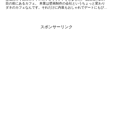
目の前にあるカフェ。 本業は壁画制作の会社というちょっと変わり
ダネのカフェなんです。それだけに内装もおしゃれでデートにもぴっ
たりなかんじ。入口からしてこの雰囲気ですからね。 ラン...
スポンサーリンク