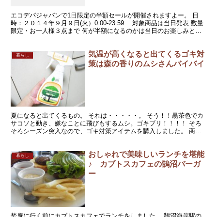
エコデパジャパンで1日限定の半額セールが開催されますよー。 日
時：２０１４年９月９日(火）0:00-23:59 対象商品は当日発表 数量
限定・お一人様３点まで 何が半額になるのかは当日のお楽しみとの
こと。 メルマガでは「あの人気商品をなん...
気温が高くなると出てくるゴキ対
暮らし
策は森の香りのムシさんバイバイ
夏になると出てくるもの。 それは・・・・・。 そう！！黒茶色でカ
サコソと動き、嫌なことに飛びもするムシ。ゴキブリ！！！！ そろ
そろシーズン突入なので、ゴキ対策アイテムを購入しました。 商品
はこれ→ムシさんバイバイ 防虫スプレー台所害虫用 ム...
おしゃれで美味しいランチを堪能
暮らし
♪ カブトスカフェの鵠沼バーガ
ー
埜庵に行く前にカブトスカフェでランチをしました。 鵠沼海岸駅の