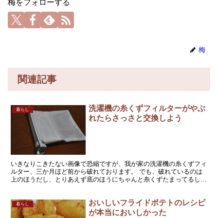
梅をフォローする
梅
関連記事
洗濯機の糸くずフィルターがやぶ
暮らし
れたらさっさと交換しよう
いきなりこきたない画像で恐縮ですが、我が家の洗濯機の糸くずフィ
ルター、三か月ほど前から破れております。 でも、破れているのは
上のほうだし、とりあえず底のほうにちゃんと糸くずたまってるし、
まぁいいかーと放置。 こういうのって本格的にダメになら...
おいしいフライドポテトのレシピ
暮らし
が本当においしかった