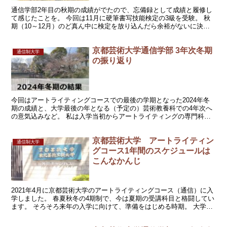
通信学部2年目の秋期の成績がでたので、忘備録として成績と履修し
て感じたことを。 今回は11月に硬筆書写技能検定の3級を受験。 秋
期（10～12月）のど真ん中に検定を放り込んだら余裕がないに決ま
ってますよねぇ。 分かっていたけど試験の準備がき...
京都芸術大学通信学部 3年次冬期
通信制大学
の振り返り
今回はアートライティングコースでの最後の学期となった2024年冬
期の成績と、大学最後の年となる（予定の）芸術教養科での4年次へ
の意気込みなど。 私は入学当初からアートライティングの専門科目
は、3年次までに卒業制作前準備の演習３と卒業制作以外...
京都芸術大学 アートライティン
通信制大学
グコース1年間のスケジュールは
こんなかんじ
2021年4月に京都芸術大学のアートライティングコース（通信）に入
学しました。 春夏秋冬の4期制で、今は夏期の受講科目と格闘してい
ます。 そろそろ来年の入学に向けて、準備をはじめる時期。 大学の
スケジュールがわかると、今の生活と重ねて、やっ...