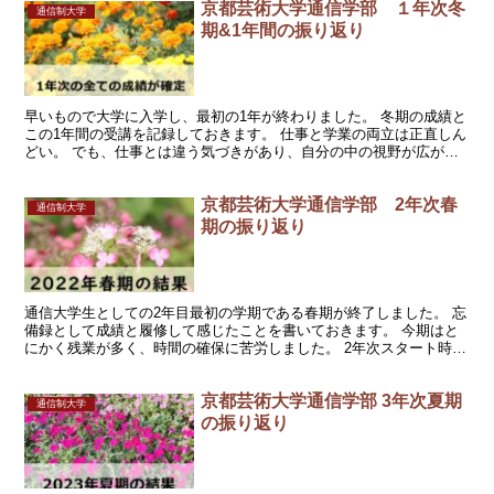
京都芸術大学通信学部 １年次冬
通信制大学
期&1年間の振り返り
早いもので大学に入学し、最初の1年が終わりました。 冬期の成績と
この1年間の受講を記録しておきます。 仕事と学業の両立は正直しん
どい。 でも、仕事とは違う気づきがあり、自分の中の視野が広がる
というか、引き出しが増えるというか、プラスになるこ...
京都芸術大学通信学部 2年次春
通信制大学
期の振り返り
通信大学生としての2年目最初の学期である春期が終了しました。 忘
備録として成績と履修して感じたことを書いておきます。 今期はと
にかく残業が多く、時間の確保に苦労しました。 2年次スタート時に
立てた履修プラン通りに5科目をとったんですけど、無...
京都芸術大学通信学部 3年次夏期
通信制大学
の振り返り