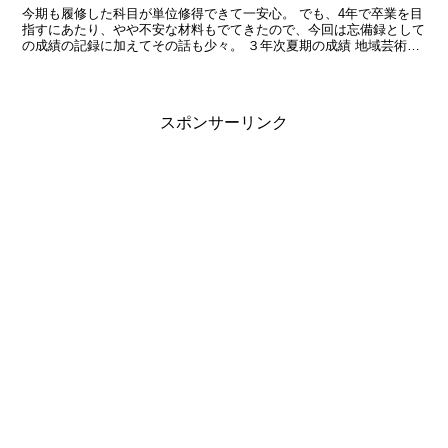
今期も履修した科目が単位修得できて一安心。 でも、4年で卒業を目
指すにあたり、やや不安な材料もでてきたので、今回は忘備録として
の成績の記録に加えてその話も少々。 ３年次夏期の成績 地域芸術理
論 レポート72点 試験78点 京都を学ぶ レポ...
スポンサーリンク